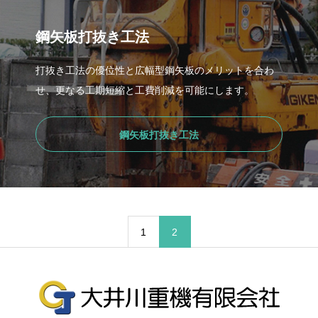
鋼矢板打抜き工法
打抜き工法の優位性と広幅型鋼矢板のメリットを合わ
せ、更なる工期短縮と工費削減を可能にします。
鋼矢板打抜き工法
1
2