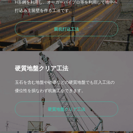
H形鋼を利用し、オーガーバイブロ等を利用して地中へ
打込み土留壁を作る工法です。
親杭打込工法
硬質地盤クリア工法
玉石を含む地盤や砂礫などの硬質地盤でも圧入工法の
優位性を損なわず杭施工をできます。
硬質地盤クリア工法