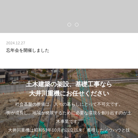
NOW LOADING
2024.12.27
忘年会を開催しました
土木建築の架設、基礎工事なら
大井川重機にお任せください
社会基盤の整備は、人々の暮らしにとって不可欠です。
街が成長し、地域が発展するために必要な環境を創り出すのが土
木事業です。
大井川重機は昭和53年10月の設立以来、蓄積したノウハウと技