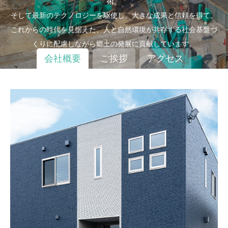
術、
そして最新のテクノロジーを駆使し、大きな成果と信頼を得て、
これからの時代を見据えた、人と自然環境が共存する社会基盤づ
くりに配慮しながら郷土の発展に貢献しています。
会社概要
ご挨拶
アクセス