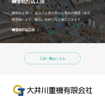
鋼管杭打込工法
鋼管杭を用い、仮設の土留め壁から本設の擁壁（永久
構造物）まで、幅広い目的で圧入施工できます。
鋼管杭打込工法
工法一覧はこちら