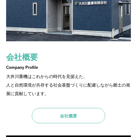
会社概要
ご挨拶
アクセス
Company Profile
Greeting
Access
大井川重機はこれからの時代を見据えた、
この度は、大井川重機有限会社のホームページをご覧頂き、誠に
お気軽にご相談・お問い合わせ下さい。
人と自然環境が共存する社会基盤づくりに配慮しながら郷土の発
有難う御座います。
展に貢献しています。
アクセス
ご挨拶
会社概要