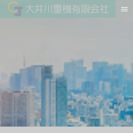
持
続
可
能
な
社
会
を
基
礎
か
ら
創
る
F
r
o
m
f
o
u
n
d
a
t
i
o
n
f
o
r
s
u
s
t
a
i
n
a
b
i
l
i
t
y