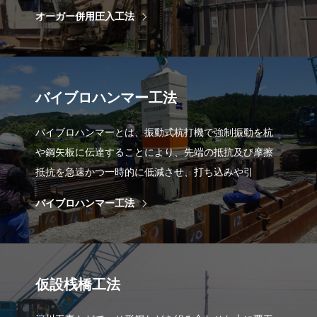
オーガー併用圧入工法
バイブロハンマー工法
バイブロハンマーとは、振動式杭打機で強制振動を杭
や鋼矢板に伝達することにより、先端の抵抗及び摩擦
抵抗を急速かつ一時的に低減させ、打ち込みや引
バイブロハンマー工法
仮設桟橋工法