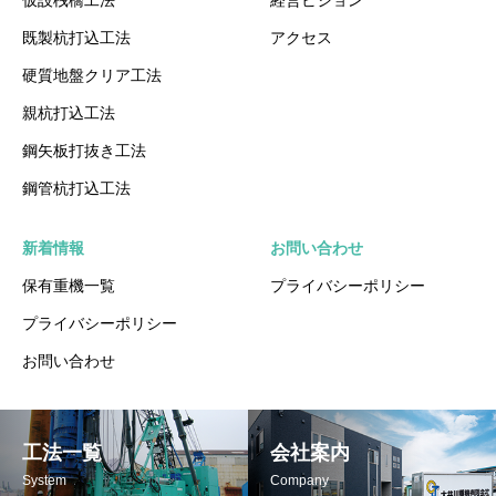
仮設桟橋工法
経営ビジョン
既製杭打込工法
アクセス
硬質地盤クリア工法
親杭打込工法
鋼矢板打抜き工法
鋼管杭打込工法
新着情報
お問い合わせ
保有重機一覧
プライバシーポリシー
プライバシーポリシー
お問い合わせ
工法一覧
会社案内
System
Company