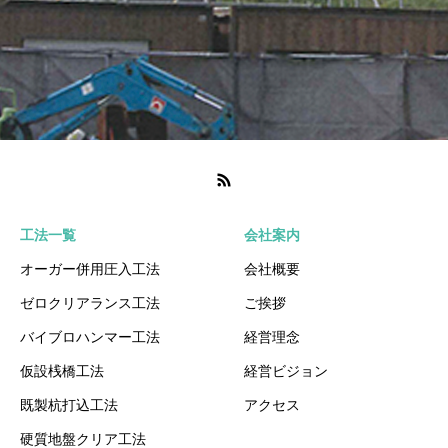
工法一覧
会社案内
オーガー併用圧入工法
会社概要
ゼロクリアランス工法
ご挨拶
バイブロハンマー工法
経営理念
仮設桟橋工法
経営ビジョン
既製杭打込工法
アクセス
硬質地盤クリア工法